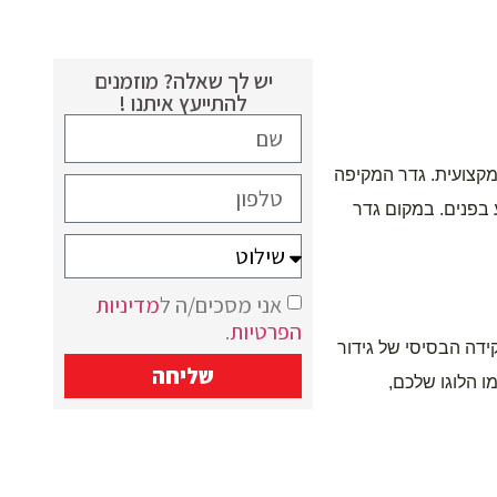
יש לך שאלה? מוזמנים
להתייעץ איתנו !
חברים יקרים, אם יש לכם אתר בנייה, או אתם יזמים של פרויקט כזה או אחר, אתם יודעים מה החשיבות בלשדר נוכחות שיווקית חזקה ומקצועית. גדר המקיפה 
את המתחם לא רק מגדירה גבולות בטיחותיות, אלא גם היא הרושם הראשוני והמפגש הראשון של הלקוח עם הפרויקט והבית שמתבצע בפנים. במקום גדר 
אני מסכים/ה ל
מדיניות
הפרטיות
.
ולאחר מיתוג הגדר הופכת להיות במה שיווקית. בנוסף לתפקידה הבסיסי של גידור 
שליחה
וביטחון, היא גם משמשת למטרות פרסום וקידום מכירות (וללא עלות כמעט לשטח הפרסום). איך? על ידי הדפסה של תוכן שיווקי חזק כמו הלוגו שלכם, 