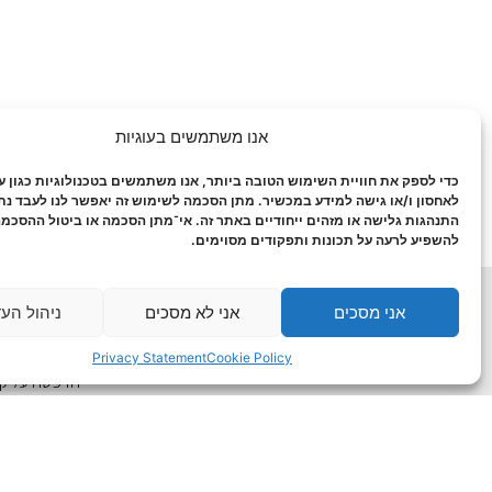
אנו משתמשים בעוגיות
כדי לספק את חוויית השימוש הטובה ביותר, אנו משתמשים בטכנולוגיות כגון עו
לאחסון ו/או גישה למידע במכשיר. מתן הסכמה לשימוש זה יאפשר לנו לעבד נתו
התנהגות גלישה או מזהים ייחודיים באתר זה. אי־מתן הסכמה או ביטול ההסכמה
להשפיע לרעה על תכונות ותפקודים מסוימים.
אני מסכים
אני לא מסכים
ניהול הע
מחלקות החברה:
מאמרים אחר
חיתוך שלטים במכונת סי.אן.סי -מחירי שילוט זולים
גדר מדברת ל
Privacy Statement
Cookie Policy
!
הדפסה על קנ
חיתוך בלייזר
!
הדפסות רחבות – מחירים מצויינים והתקנה
בפריסה ארצית!
וחיתוך צורני !