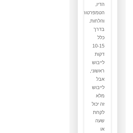
הדיו,
הטמפרטורה
והלחות.
בדרך
כלל
10-15
דקות
לייבוש
ראשוני,
אבל
לייבוש
מלא
זה יכול
לקחת
שעה
או