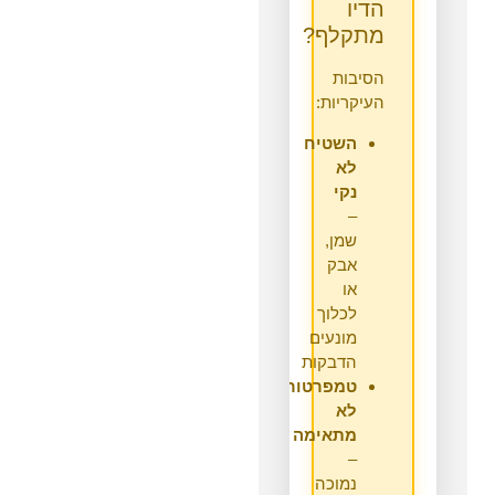
הדיו
מתקלף?
הסיבות
העיקריות:
השטיח
לא
נקי
–
שמן,
אבק
או
לכלוך
מונעים
הדבקות
טמפרטורה
לא
מתאימה
–
נמוכה