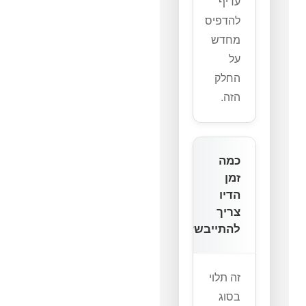
עדיף
להדפיס
מחדש
על
החלק
הזה.
כמה
זמן
הדיו
צריך
להתייבש?
זה תלוי
בסוג