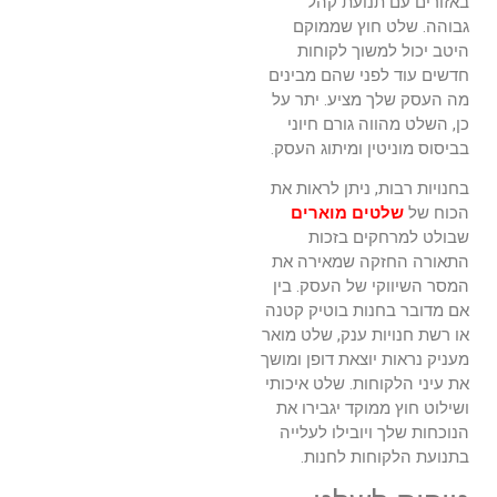
באזורים עם תנועת קהל
גבוהה. שלט חוץ שממוקם
היטב יכול למשוך לקוחות
חדשים עוד לפני שהם מבינים
מה העסק שלך מציע. יתר על
כן, השלט מהווה גורם חיוני
בביסוס מוניטין ומיתוג העסק.
בחנויות רבות, ניתן לראות את
הכוח של
שלטים מוארים
שבולט למרחקים בזכות
התאורה החזקה שמאירה את
המסר השיווקי של העסק. בין
אם מדובר בחנות בוטיק קטנה
או רשת חנויות ענק, שלט מואר
מעניק נראות יוצאת דופן ומושך
את עיני הלקוחות. שלט איכותי
ושילוט חוץ ממוקד יגבירו את
הנוכחות שלך ויובילו לעלייה
בתנועת הלקוחות לחנות.