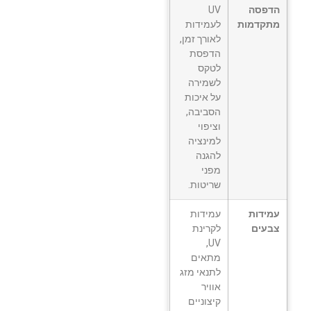
הדפסה
UV
מתקדמות
לעמידות
לאורך זמן,
הדפסת
לטקס
לשמירה
על איכות
הסביבה,
וציפוי
למינציה
להגנה
מפני
שריטות.
עמידות
עמידות
צבעים
לקרינת
UV,
מתאים
לתנאי מזג
אוויר
קיצוניים