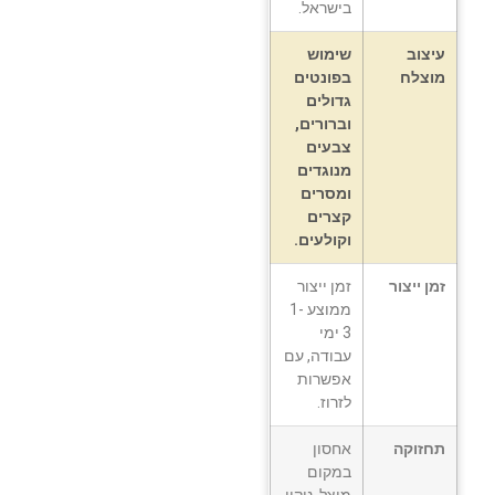
בישראל.
עיצוב
שימוש
מוצלח
בפונטים
גדולים
וברורים,
צבעים
מנוגדים
ומסרים
קצרים
וקולעים.
זמן ייצור
זמן ייצור
ממוצע 1-
3 ימי
עבודה, עם
אפשרות
לזרוז.
תחזוקה
אחסון
במקום
מוצל, ניקוי