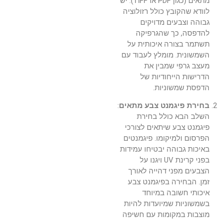
מתאים (כגון PDF או TIFF). יש
לוודא שהקובץ כולל רזולוציה
גבוהה וצבעים מדויקים
להדפסה, כך שהגרפיקה
תשתמר בצורה איכותית על
השמשונית. מומלץ לעבוד עם
מעצב גרפי שמבין את
הדרישות הייחודיות של
הדפסת שמשוניות.
בחירת פיגמנט צבע מתאים
:
השלב הבא כולל בחירת
פיגמנט צבע שיתאים לצורכי
הפרסום ולמיקומו. פיגמנטים
באיכות גבוהה יבטיחו עמידות
בפני קרינת UV ויגנו על
הצבעים מפני דהייה לאורך
זמן. הבחירה בפיגמנט צבע
איכותי חשובה במיוחד
בשמשוניות שמיועדות להיות
מוצבות במקומות עם חשיפה