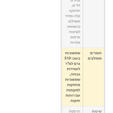
חדים,
תחזוקה
קלה ומחיר
משתלם
בהשוואה
לשיטות
פרסום
אחרות.
חומרים
שמשוניות
מומלצים
בעובי 510
גרם למ"ר
לעמידות
גבוהה,
שמשוניות
מחוזקות
למקומות
עם רוחות
חזקות.
שיטות
הדפסת