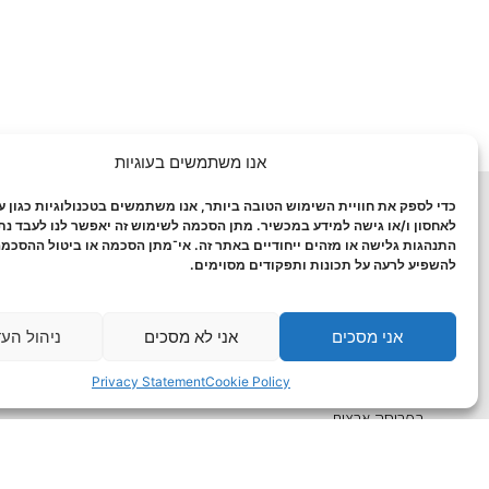
אנו משתמשים בעוגיות
כדי לספק את חוויית השימוש הטובה ביותר, אנו משתמשים בטכנולוגיות כגון עו
מחלקות החברה:
מאמרים אחר
לאחסון ו/או גישה למידע במכשיר. מתן הסכמה לשימוש זה יאפשר לנו לעבד נתו
התנהגות גלישה או מזהים ייחודיים באתר זה. אי־מתן הסכמה או ביטול ההסכמה
חיתוך שלטים במכונת סי.אן.סי -מחירי שילוט זולים
גדר מדברת ל
להשפיע לרעה על תכונות ותפקודים מסוימים.
!
הדפסה על קנ
חיתוך בלייזר
!
אני מסכים
אני לא מסכים
ניהול הע
הדפסות רחבות – מחירים מצויינים והתקנה
בפריסה ארצית!
וחיתוך צורני !
Privacy Statement
Cookie Policy
שלטים מוארים – שלטי חוץ – שלטי לד – התקנות
הדפסה על ק
בפריסה ארצית
הדפסת כרטיס
הדפסת קאפה 
ואספקה מהי