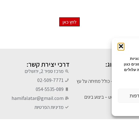
להצעת מחיר לחצו כאן !
לחץ כאן
גיות
ונים בבלוג:
דרכי יצירת קשר:
נים כגון
 עלולים
מרכז ספיר 2, ירושלים
אתר בניה
02-509-7771
בס בירושלים – כולל מתיחה על עץ
054-5535-089
דפות
הדפסה על קרטון – הדפסת uv – ביצוע ביגים
hamifalatar@gmail.com
מדיניות הפרטיות
רמיקה
י ביקור
בירושלים – מחירים תחרותיים
רה