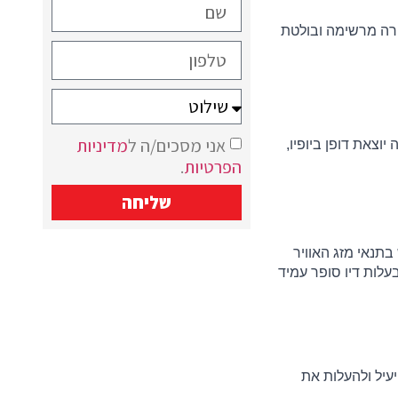
הדפסת דגל עם מיתוג של העסק שלנו הוא כלי יעיל ואיכותי לקידום המותג שלנו, המראה המרשים והמתנפנף יוצר למותג שלנו חיות בצורה מרשימה ובולטת 
אני מסכים/ה ל
מדיניות
 הדפסת דגלים ממותגים מהווה כלי שיווקי יעיל בשוק הפרסום המסייע להעלות את המודעות למותג שלנו, דגל ממותג יש לו נראות בצורה יוצאת דופן ביופיו, 
הפרטיות
.
שליחה
דגלים ממותגים איכותיים מודפסים על חומרים עמידים ואיכותיים כגון: בד סאטן, בד דגל, בדים חצי סינטטים, הם גם מתאימים לשימוש בתנאי מזג האוויר 
 הדגל מתבצעת על ידי מכונות uv, בעלות דיו סופר עמיד 
 בכנסים, פסטיבלים, תערוכות ואף אירועים דיפלומטיים אחרים, דגל ממותג משדר מקצועיות ויוקרתיות, הוא יכול לשמש כאמצעי קידום יעיל ולהעלות את 