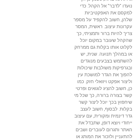
נועדו "לדבר" אל הקהל. כדי
למקסם את האפקטיביות
שלהן, חשוב להקפיד על מספר
עקרונות עיצוב. ראשית, המסר
צריך להיות ברור ותמציתי, כך
שהקהל שעובר במקום יוכל
לקלוט אותו בקלות גם ממרחק
או במהלך תנועה. שנית, יש
להשתמש בצבעים מנוגדים
ובגרפיקות משולבות שיכולות
להפוך את הגדר למושכת עין
וליצור אפקט ויזואלי חזק. כמו
כן, חשוב להציג לוגואים ופרטי
קשר בצורה ברורה, כך שכל מי
שיחפוץ בכך יוכל ליצור קשר
בקלות. לבסוף, חשוב לעצב
גדר דינמית ומקורית, עם עיצוב
ייחודי ויוצא דופן, שתבדל את
האתר ותגרום לעוברים ושבים
להתעניין ולזכור את המותג או