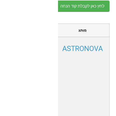
לחץ כאן לקבלת קוד הנחה
מותג
תיאור
מדפסות
ASTRONOVA
פורמט רחב
ותעשייתיות
המציעות
פתרונות
הדפסה
מתקדמים
עבור תוויות,
שילוט חוץ,
ויישומים
תעשייתיים.
המדפסות
של
ASTRONOVA
מותאמות