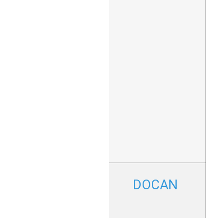
בתחום
החיתוך
והדפסה על
מתכות,
פלסטיק ועץ.
GRANDO
מספקת
פתרונות
ייחודיים
לתחום
השילוט
וההדפסה
המדויקת
בתעשיות
המתכת
וההנדסה.
מדפסות
DOCAN
פורמט רחב
מתקדמות
להדפסת UV
על חומרים