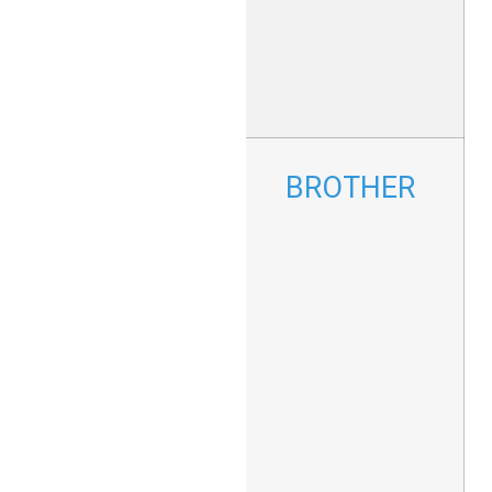
במיוחד
לשימושים
המצריכים
דיוק ואיכות
גרפית גבוהה.
מדפסות
BROTHER
תעשייתיות
מהמותגים
המובילים
בעולם,
המתמחות
בהדפסות
למגוון רחב
של תעשיות.
המדפסות
מציעות
גמישות
ועמידות,
ומותאמות
להדפסות