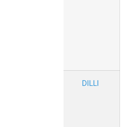
גדולות
במיוחד על
חומרים כמו
נייר, פלסטיק
ומתכות. הן
מתאימות
בעיקר
לתחומים כמו
שילוט,
אריזות
ומוצרי
תוויות.
מדפסות UV
DILLI
פורמט רחב
המציעות
פתרונות
לשילוט חוץ
ופנים, כמו גם
למגוון רחב
של יישומים
בתעשיות