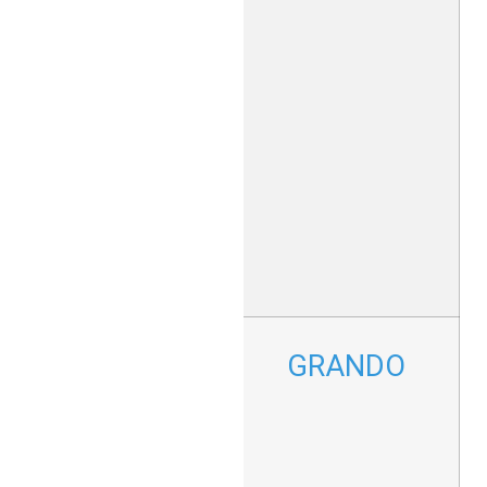
גרפיות
ותעשיות
ההדפסה.
מדפסות
DILLI ידועות
באיכות
ההדפסה
הגבוהה שלהן
על חומרים
כמו פלסטיק,
זכוכית,
מתכת
וחומרים
אחרים.
מכונות חיתוך
GRANDO
בלייזר
והדפסה
מתקדמות
המותאמות
לצרכים
תעשייתיים