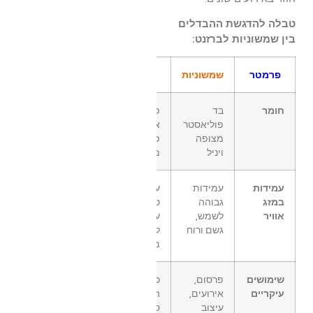
טבלה להדגשת ההבדלים
בין שמשוניות לברזנט:
פרמטר
שמשוניות
ברזנט
חומר
בד
פוליאתילן
פוליאסטר
או
מצופה
פוליפרופילן
ויניל
מצופה
עמידות
עמידות
עמידות
במזג
גבוהה
טובה אך
אוויר
לשמש,
עלולה
גשם ורוח
להתבלות
מהר
שימושים
פרסום,
כיסויים,
עיקריים
אירועים,
הגנה על
עיצוב
סחורות,