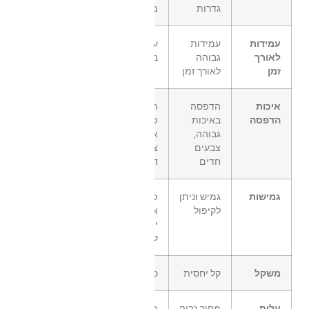
גדרות
מחסות
עמידות
עמידות
עמידות
לאורך
גבוהה
בינונית
זמן
לאורך זמן
איכות
הדפסה
הדפסה
הדפסה
באיכות
פחות
גבוהה,
איכותית,
צבעים
צבעים
חדים
דהויים
גמישות
גמיש וניתן
פחות גמיש
לקיפול
אך עמיד
יותר
לקרעים
משקל
קל יחסית
כבד יותר
עלות
מחיר גבוה
מחיר נמוך