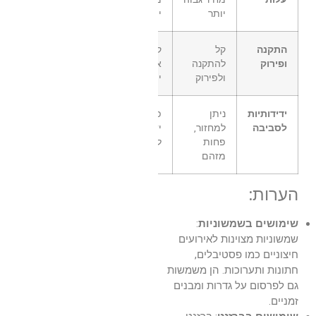
יותר
יותר
התקנה
קל
קל להתקנה
ופירוק
להתקנה
אך מסורבל
ולפירוק
יותר בפירוק
ידידותיות
ניתן
פחות
לסביבה
למחזור,
ידידותי
פחות
לסביבה
מזהם
הערות:
שימושים בשמשוניות
:
שמשוניות מצוינות לאירועים
חיצוניים כמו פסטיבלים,
חתונות ותערוכות. הן משמשות
גם לפרסום על גדרות ומבנים
זמניים.