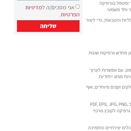
ר ומטפל בגרפיקה
אני מסכים/ה ל
מדיניות
ר וחד משמעי.
הפרטיות
.
יות והטבעות, כדי ליצור
שליחה
ן מחדש גרפיקות שונות
קסט, עם אפשרות לערוך
ת מותג ייחודיות.
קים וקצים מיוחדים, ואף
מעבר ליתרונות היצירתיים והעיצוביים, קורל דרו גם חזק בתמיכה במגוון רחב של פורמטים. ניתן לייצא קבצים כמעט לכל פורמט גרפי נפוץ, כולל PDF, EPS, JPG, PNG,
 גרפיקה לקובץ מרכזי
כלים יצירתיים והתמיכה