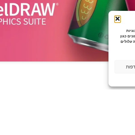
גיות
נים כגון
 עלולים
דפות
להצעת מחיר לחצו כאן !
לחץ כאן