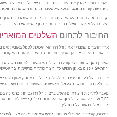
ראשית, חשוב להבין את היתרונות הייחודיים שקורל דרו מציע בהשווא
באמצעות קודים מתמטיים ולא פיקסלים. תכונה זו מאפשרת התאמת גוד
נקודת חוזקה נוספת היא גמישות התוכנה מבחינת אפשרויות סגנון. מעצ
שילוט בעל עוצמה ויזואלית רבה. בנוסף, ניתן להשתמש במגוון רחב של כ
החיבור לתחום
השלטים המוארים
אחד הדברים שמבדיל את קורל דרו הוא היכולת לטפל באובייקטים בצו
ולראות במהירות איך הן משתלבות יחד. גם שילוב תמונות ממקורות ח
מאפיין נוסף שהופך את קורל דרו לרלוונטי במיוחד לתחום השילוט הו
ולהתאים גופנים באופן חופשי כדי ליצור כותרות מרשימות, בלוגוטייפי
אם נדבר על רעיונות יצירתיים לשילוט, קורל דרו מספק מגוון כלים 
בהחלקות ביד חופשית. כל אלו מאפשרים גמישות יצירתית ויוצרים שיל
TIFF ועוד. זה מאפשר לשתף את העבודות בקלות, לייצא לתוכנות א
אחד מקלים מאוד על התהליך.
לסיכום, קורל דרו הוא כלי עוצמתי וגמיש שמספק מענה מצוין לצרכי ע