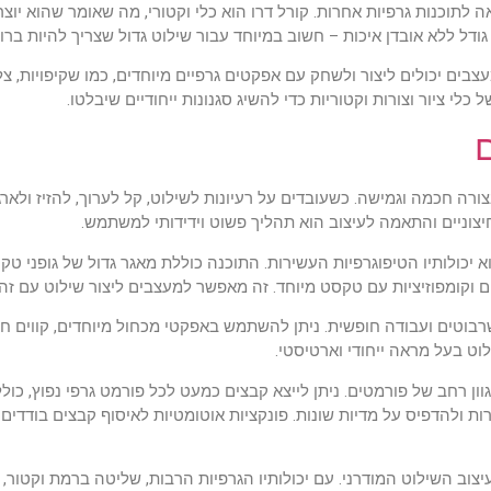
ה לתוכנות גרפיות אחרות. קורל דרו הוא כלי וקטורי, מה שאומר שהוא יוצ
ל ללא אובדן איכות – חשוב במיוחד עבור שילוט גדול שצריך להיות ברו
בים יכולים ליצור ולשחק עם אפקטים גרפיים מיוחדים, כמו שקיפויות, צלל
לי ציור וצורות וקטוריות כדי להשיג סגנונות ייחודיים שיבלטו.
רה חכמה וגמישה. כשעובדים על רעיונות לשילוט, קל לערוך, להזיז ולארג
יצוניים והתאמה לעיצוב הוא תהליך פשוט וידידותי למשתמש.
א יכולותיו הטיפוגרפיות העשירות. התוכנה כוללת מאגר גדול של גופני ט
ם וקומפוזיציות עם טקסט מיוחד. זה מאפשר למעצבים ליצור שילוט עם זהויו
לשרבוטים ועבודה חופשית. ניתן להשתמש באפקטי מכחול מיוחדים, קווים חל
וט בעל מראה ייחודי וארטיסטי.
חרות ולהדפיס על מדיות שונות. פונקציות אוטומטיות לאיסוף קבצים בודדים
יצוב השילוט המודרני. עם יכולותיו הגרפיות הרבות, שליטה ברמת וקטור, 