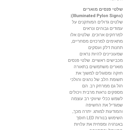
שלטי פנסים מוארים
(Illuminated Pylon Signs):
שלטים גדולים המותקנים על
עמודים גבוהים ונראים
למרחקים ארוכים. שלטים אלו
מתאימים למרכזים מסחריים,
תחנות דלק ועסקים
שמעוניינים להיות נראים
מכבישים ראשיים. שלטי פנסים
מוארים משתמשים בתאורה
חזקה ומסוגלים למשוך את
תשומת הלב של נהגים והולכי
רגל גם ממרחק רב. הם
מספקים נראות מרבית ויכולים
לשמש ככלי שיווקי רב עוצמה
שמגדיל את החשיפה
והמודעות למותג. יתרה מכך,
השימוש בנורות LED חוסך
באנרגיה ומפחית את עלויות