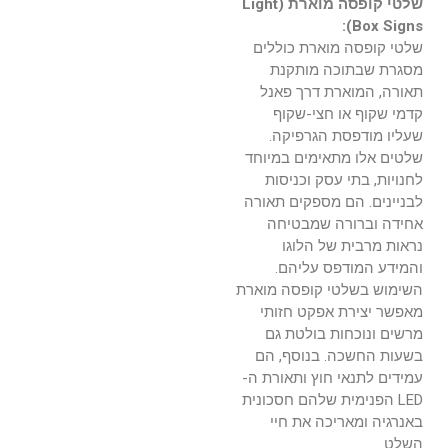
שלטי קופסה מוארת (Light
Box Signs):
שלטי קופסה מוארת כוללים
מסגרת שבתוכה מותקנת
תאורה, המוארת דרך פאנל
קדמי שקוף או חצי-שקוף
שעליו מודפסת הגרפיקה.
שלטים אלו מתאימים במיוחד
לחנויות, בתי עסק וכניסות
לבניינים. הם מספקים תאורה
אחידה וברורה שמבטיחה
נראות מרבית של הלוגו
והמידע המודפס עליהם.
השימוש בשלטי קופסה מוארת
מאפשר יצירת אפקט חזותי
מרשים ונוכחות בולטת גם
בשעות החשכה. בנוסף, הם
עמידים לתנאי חוץ ותאורת ה-
LED הפנימית שלהם חסכונית
באנרגיה ומאריכה את חיי
השלט.