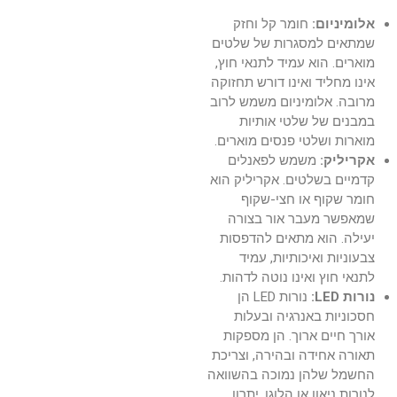
אלומיניום:
חומר קל וחזק
שמתאים למסגרות של שלטים
מוארים. הוא עמיד לתנאי חוץ,
אינו מחליד ואינו דורש תחזוקה
מרובה. אלומיניום משמש לרוב
במבנים של שלטי אותיות
מוארות ושלטי פנסים מוארים.
אקריליק:
משמש לפאנלים
קדמיים בשלטים. אקריליק הוא
חומר שקוף או חצי-שקוף
שמאפשר מעבר אור בצורה
יעילה. הוא מתאים להדפסות
צבעוניות ואיכותיות, עמיד
לתנאי חוץ ואינו נוטה לדהות.
נורות LED:
נורות LED הן
חסכוניות באנרגיה ובעלות
אורך חיים ארוך. הן מספקות
תאורה אחידה ובהירה, וצריכת
החשמל שלהן נמוכה בהשוואה
לנורות ניאון או הלוגן. יתרון