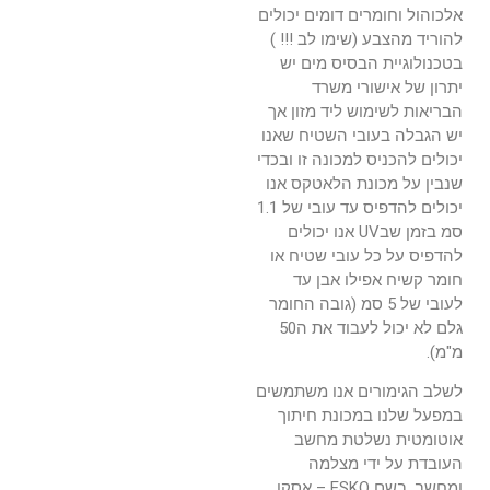
אלכוהול וחומרים דומים יכולים
להוריד מהצבע (שימו לב !!! )
בטכנולוגיית הבסיס מים יש
יתרון של אישורי משרד
הבריאות לשימוש ליד מזון אך
יש הגבלה בעובי השטיח שאנו
יכולים להכניס למכונה זו ובכדי
שנבין על מכונת הלאטקס אנו
יכולים להדפיס עד עובי של 1.1
סמ בזמן שבUV אנו יכולים
להדפיס על כל עובי שטיח או
חומר קשיח אפילו אבן עד
לעובי של 5 סמ (גובה החומר
גלם לא יכול לעבוד את ה50
מ"מ).
לשלב הגימורים אנו משתמשים
במפעל שלנו במכונת חיתוך
אוטומטית נשלטת מחשב
העובדת על ידי מצלמה
ומחשב, בשם ESKO – אסקו,