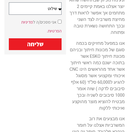
ונעימה מכיוון שבתחושה שהוא
יוצר אצלנו באמת קיימים 2
מתחמים אך אפשר לראות דרך
מחיצת משרביה לצד השני
אני מסכים/ה ל
מדיניות
ובכך התחושה נשארת טובה
הפרטיות
.
ופתוחה.
שליחה
אנו במפעל מחזיקים בכמה
סוגם של מכונות חיתוך ובניהם
מכונת חיתוך ESKO אשר
בתוכה ישנם כמה ראשי חיתוך
אשר אחד מהראשים הינו CNC
איכותי ומקצועי אשר מסוגל
להגיע ל60,000 סל"ד (60 אלף
סיבובים לדקה ) שזה אומר
1000 סיבובים לשניה ובכך
מבטיח להוציא מוצר מהוקצע
ואיכותי ללקוח.
אנו מבצעים את רוב
המשרביות אצלנו על חומר
הנקרא פלבורד, חומר זה הינו