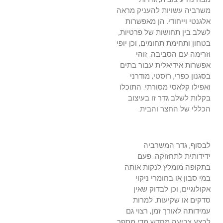
משרביה עשויות להעניק מראה
אלגנטי וייחודי. הן מאפשרות
לשלב בין תחושות של פרטיות,
בטחון ותחימת תחומים, וכן יופי
וזרימה עם הסביבה. זוהי
אפשרות אידיאלית עבור בתים
בסגנון כפרי, רוסטי, מודרני
ואפילו קלאסי מסורתי. התוכלו
בקלות לשלב גדר זו בעיצוב
הכללי של החצר והבית.
לבסוף, גדר המשרביה
ידידותית לתחזוקה. פעם
בתקופה מומלץ לנקות אותה
במי סבון או בחומרי ניקוי
אקולוגיים, וכן לבדוק שאין
סדקים או שקיעות. למרות
עמידותה לאורך זמן, רצוי גם
לבצע צביעה מחדש מדי מספר