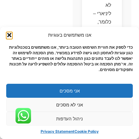
לא
ליניארי –
כלומר,
הכפלת
אנו משתמשים בעוגיות
הכמות
עשויה
כדי לספק את חוויית השימוש הטובה ביותר, אנו משתמשים בטכנולוגיות
כגון עוגיות לאחסון ו/או גישה למידע במכשיר. מתן הסכמה לשימוש זה
להוזיל
יאפשר לנו לעבד נתונים כגון התנהגות גלישה או מזהים ייחודיים באתר
את
זה. אי־מתן הסכמה או ביטול ההסכמה עלולים להשפיע לרעה על תכונות
ותפקודים מסוימים.
המחיר
ליחידה
ביותר
אני מסכים
מחצי.
אני לא מסכים
מדוע זה
קורה?
ניהול העדפות
Privacy Statement
Cookie Policy
רכש