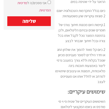
הראנר על ידי שטיפה במים.
אני מסכים/ה ל
מדיניות
הפרטיות
.
כיום בגלל התקדמות הטכנולוגיה ישנם
2 סוגיות עיקריות שהן משמעותיות:
שליחה
1.קיימות היום מכונות חיתוך צורני של
חומרים שונים ובניהם הלינולאום, ולכן
בהזמנת המוצר נוכל לקבל אותו בכל
צורה ובכל חיתוך שנבחר לבצע
2.כיום קל מאוד להפוך את שולחן החג
או חדר הילדים לסופר מעניינים מכיוון
שנוכל בקלות וללא צורך במעצב גרפי
ליצור באמצעות תוכנות בינה
מלאכותית, תמונות או עיצובים שיתאימו
למרחב או לחלל אותו אנו מעוניינים
לעצב
שימושים עיקריים:
השימושים העיקריים של שטיח פי וי סי
מודפס או בשמו המקצועי לינולאום: