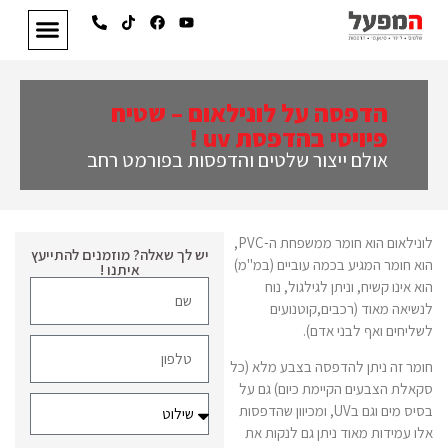
הדפסה על לונילאום – שטיח
פיויסי בהדפסת uv !
אולם ייצור שלטים והדפסות בפורמט רחב
לונילאום הוא חומר ממשפחת ה-PVC,
יש לך שאלה? מוזמנים להתייעץ
הוא חומר המגיע בכמה עוביים (במ"מ)
איתנו !
הוא אינו קשיח, וניתן לגילגול, נוח
לנשיאה מאוד (רכבים,קוטנועים
לשליחים ואף לבני אדם).
חומר זה ניתן להדפסה בצבע מלא (כל
סקאלת הצבעים הקיימת כיום) גם על
בסיס מים וגם בUV, ומכיוון שהדפסות
אלו עמידות מאוד ניתן גם לנקות את