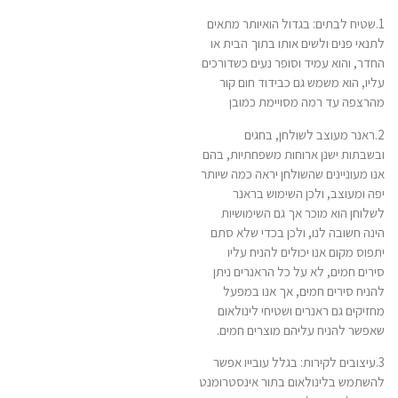
1.שטיח לבתים: בגדול הואיותר מתאים
לתנאי פנים ולשים אותו בתוך הבית או
החדר, והוא עמיד וסופר נעים כשדורכים
עליו, הוא משמש גם כבידוד חום קור
מהרצפה עד רמה מסויימת כמובן
2.ראנר מעוצב לשולחן, בחגים
ובשבתות ישנן ארוחות משפחתיות, בהם
אנו מעוניינים שהשולחן יראה כמה שיותר
יפה ומעוצב, ולכן השימוש בראנר
לשלוחן הוא מוכר אך גם השימושיות
הינה חשובה לנו, ולכן בכדי שלא סתם
יתפוס מקום אנו יכולים להניח עליו
סירים חמים, לא על כל הראנרים ניתן
להניח סירים חמים, אך אנו במפעל
מחזיקים גם ראנרים ושטיחי לינולאום
שאפשר להניח עליהם מוצרים חמים.
3.עיצובים לקירות: בגלל עובייו אפשר
להשתמש בלינולאום בתור אינסטרומנט