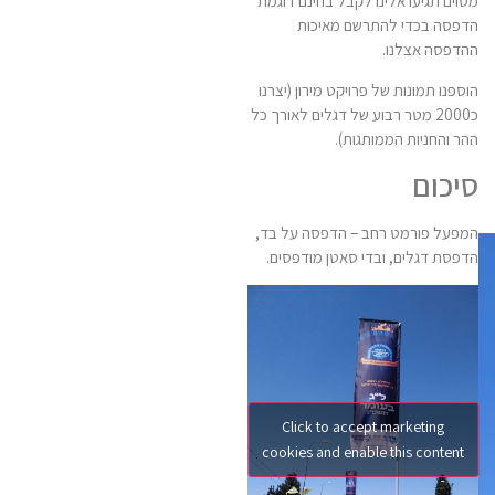
מסוים תגיעו אלינו לקבל בחינם דוגמת
הדפסה בכדי להתרשם מאיכות
ההדפסה אצלנו.
הוספנו תמונות של פרויקט מירון (יצרנו
כ2000 מטר רבוע של דגלים לאורך כל
ההר והחניות הממותגות).
סיכום
המפעל פורמט רחב – הדפסה על בד,
הדפסת דגלים, ובדי סאטן מודפסים.
להתרשמות נוספת לחצו כדי להגיע
לקישור שלנו
בערוץ היוטיוב
להתרשמות
מחלקים מהליך היצור שלנו.
Click to accept marketing
cookies and enable this content