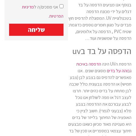
בנוסף אנו מציעים הדפסה על בד
אני מסכים/ה ל
מדיניות
דגלים על ידי מכונת הדפסה
הפרטיות
.
בטכנולוגיית UV. המסוגלת להדפיס חוץ
מבדים על מגוון חומרים נוספים כדוגמת:
שליחה
שטיח PVC , הדפסה על אלומיניום,
הדפסה על שמשוניות ועוד…
הדפסה על בד בuv
הדפסת הUV הינה
הדפסה באיכות
גבוהה על בדים
מסוגים שונים . אנו
מאפשרים להדפיס גם בצבע לבן (צבע
חמישי) או הדפסה צבעונית כולל שכבה
לבן מתחת על בדים כהים יותר. תרצו
לעצב דגל או מפה לשולחן אנו נוכל
לבצע עבורכם את ההדפסה בצבע
מלא (צבעוני לגמרי). חשוב לציין כי
האופציה של החיתוך בלייזר של בדים
היא מעניינת מאוד מכיוון כשאנו מבצעים
חיתוך עצמאי במספריים או סכין של בד